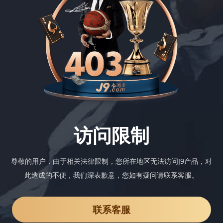
访问限制
尊敬的用户，由于相关法律限制，您所在地区无法访问J9产品，对
此造成的不便，我们深表歉意，您如有疑问请联系客服。
联系客服