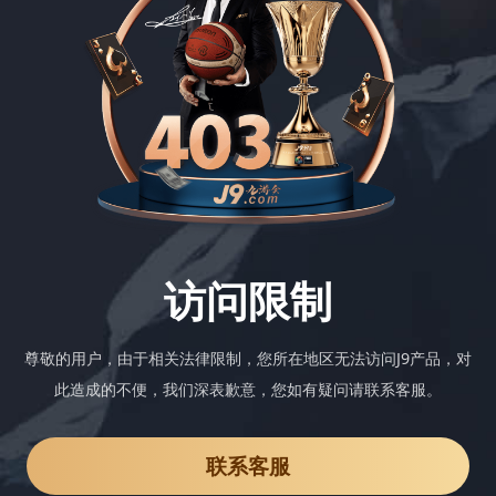
访问限制
尊敬的用户，由于相关法律限制，您所在地区无法访问J9产品，对
此造成的不便，我们深表歉意，您如有疑问请联系客服。
联系客服