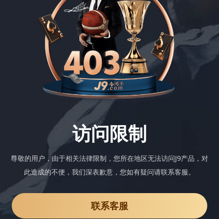
访问限制
尊敬的用户，由于相关法律限制，您所在地区无法访问J9产品，对
此造成的不便，我们深表歉意，您如有疑问请联系客服。
联系客服